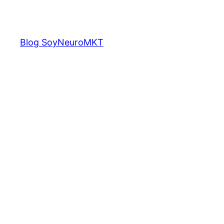
Saltar
al
contenido
Blog SoyNeuroMKT