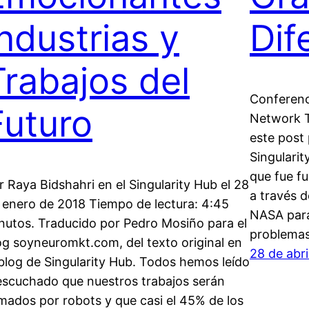
Industrias y
Dif
Trabajos del
Conferenc
Futuro
Network T
este post 
Singulari
que fue fu
r Raya Bidshahri en el Singularity Hub el 28
a través d
 enero de 2018 Tiempo de lectura: 4:45
NASA para
nutos. Traducido por Pedro Mosiño para el
problemas
og soyneuromkt.com, del texto original en
28 de abri
 blog de Singularity Hub. Todos hemos leído
escuchado que nuestros trabajos serán
mados por robots y que casi el 45% de los