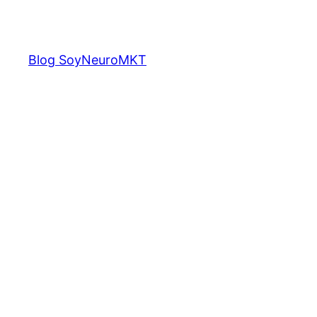
Saltar
al
contenido
Blog SoyNeuroMKT