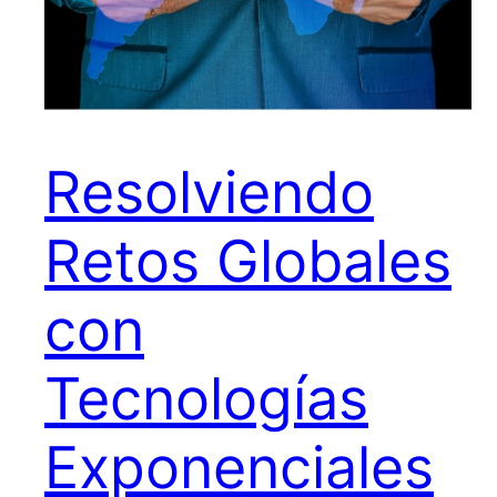
Resolviendo
Retos Globales
con
Tecnologías
Exponenciales