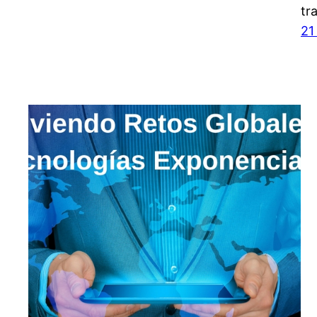
tr
21