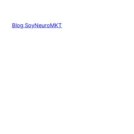
Saltar
al
contenido
Blog SoyNeuroMKT