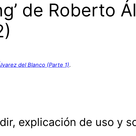
g’ de Roberto Ál
2)
varez del Blanco (Parte 1)
.
ir, explicación de uso y s