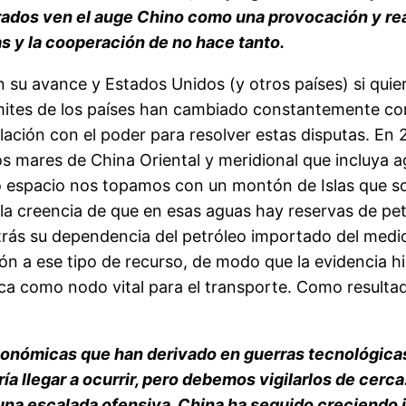
ados ven el auge Chino como una provocación y rea
as y la cooperación de no hace tanto.
su avance y Estados Unidos (y otros países) si quier
mites de los países han cambiado constantemente co
lación con el poder para resolver estas disputas. E
los mares de China Oriental y meridional que incluya 
cho espacio nos topamos con un montón de Islas que so
 la creencia de que en esas aguas hay reservas de pe
trás su dependencia del petróleo importado del medio
 a ese tipo de recurso, de modo que la evidencia his
aca como nodo vital para el transporte. Como resulta
nómicas que han derivado en guerras tecnológicas, 
a llegar a ocurrir, pero debemos vigilarlos de cerca.
 una escalada ofensiva. China ha seguido creciendo