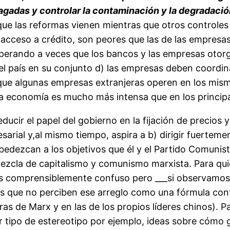
gadas y controlar la contaminación y la degradació
ue las reformas vienen mientras que otros controles 
cceso a crédito, son peores que las de las empresas 
esperando a veces que los bancos y las empresas oto
el país en su conjunto d) las empresas deben coordin
e que algunas empresas extranjeras operen en los mism
on la economía es mucho más intensa que en los princi
ducir el papel del gobierno en la fijación de precios 
esarial y,al mismo tiempo, aspira a b) dirigir fuerte
edezcan a los objetivos que él y el Partido Comunis
 mezcla de capitalismo y comunismo marxista. Para 
s comprensiblemente confuso pero ___si observamos 
es que no perciben ese arreglo como una fórmula cont
bras de Marx y en las de los propios líderes chinos). 
r tipo de estereotipo por ejemplo, ideas sobre cómo