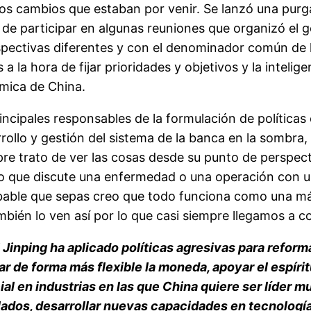
os cambios que estaban por venir. Se lanzó una purg
 de participar en algunas reuniones que organizó el
spectivas diferentes y con el denominador común de l
a la hora de fijar prioridades y objetivos y la inteli
ómica de China.
ncipales responsables de la formulación de política
ollo y gestión del sistema de la banca en la sombra, l
e trato de ver las cosas desde su punto de perspecti
co que discute una enfermedad o una operación con u
obable que sepas creo que todo funciona como una m
mbién lo ven así por lo que casi siempre llegamos a co
Xi Jinping ha aplicado políticas agresivas para refor
ar de forma más flexible la moneda, apoyar el espíri
al en industrias en las que China quiere ser líder 
lados, desarrollar nuevas capacidades en tecnologías