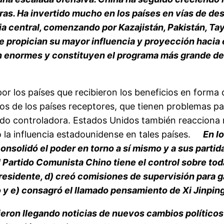
as. Ha invertido mucho en los países en vías de desar
sia central, comenzando por Kazajistán, Pakistán, Ta
ue propician su mayor influencia y proyección hacia
n enormes y constituyen el programa más grande de e
r los países que recibieron los beneficios en forma 
s de los países receptores, que tienen problemas p
iado controladora. Estados Unidos también reacciona
 la influencia estadounidense en tales países.
En lo
onsolidó el poder en torno a sí mismo y a sus partid
l Partido Comunista Chino tiene el control sobre toda
esidente, d) creó comisiones de supervisión para g
 y e) consagró el llamado pensamiento de Xi Jinping
guieron llegando noticias de nuevos cambios político