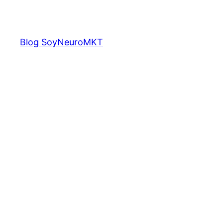
Saltar
al
contenido
Blog SoyNeuroMKT