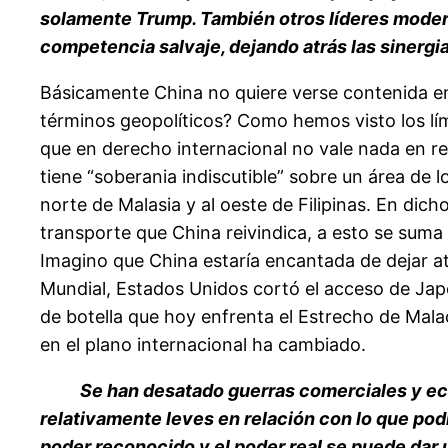
solamente Trump. También otros líderes moder
competencia salvaje, dejando atrás las sinergi
Básicamente China no quiere verse contenida en 
términos geopolíticos? Como hemos visto los lí
que en derecho internacional no vale nada en re
tiene “soberania indiscutible” sobre un área de 
norte de Malasia y al oeste de Filipinas. En di
transporte que China reivindica, a esto se suma
Imagino que China estaría encantada de dejar a
Mundial, Estados Unidos cortó el acceso de Japón
de botella que hoy enfrenta el Estrecho de Mal
en el plano internacional ha cambiado.
Se han desatado guerras comerciales y eco
relativamente leves en relación con lo que podrí
poder reconocido y el poder real se puede dar