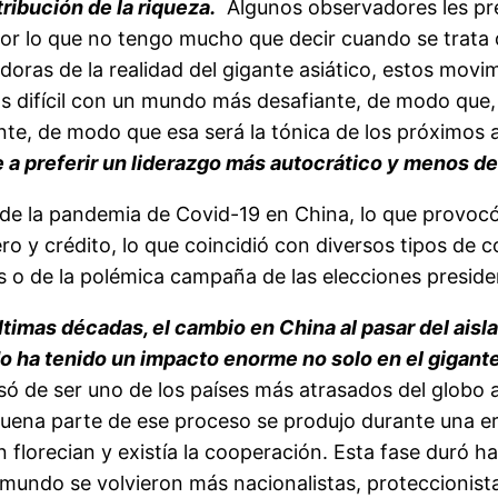
ibución de la riqueza.
Algunos observadores les pre
or lo que no tengo mucho que decir cuando se trata d
oras de la realidad del gigante asiático, estos movi
s difícil con un mundo más desafiante, de modo que, 
ante, de modo que esa será la tónica de los próximos
e a preferir un liderazgo más autocrático y menos d
do de la pandemia de Covid-19 en China, lo que prov
ro y crédito, lo que coincidió con diversos tipos de 
es o de la polémica campaña de las elecciones preside
ltimas décadas, el cambio en China al pasar del aisl
o ha tenido un impacto enorme no solo en el gigant
ó de ser uno de los países más atrasados del globo 
 buena parte de ese proceso se produjo durante una er
florecian y existía la cooperación. Esta fase duró has
ndo se volvieron más nacionalistas, proteccionistas