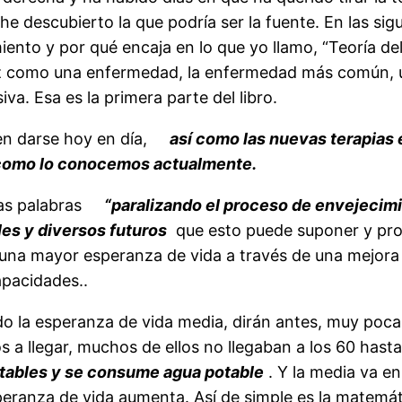
 descubierto la que podría ser la fuente. En las si
nto y por qué encaja en lo que yo llamo, “Teoría del
jez como una enfermedad, la enfermedad más común, u
. Esa es la primera parte del libro.
en darse hoy en día,
así como las nuevas terapias e
í como lo conocemos actualmente.
las palabras
“paralizando el proceso de envejecim
les y diversos futuros
que esto puede suponer y pro
 una mayor esperanza de vida a través de una mejora 
apacidades..
 la esperanza de vida media, dirán antes, muy poca 
a llegar, muchos de ellos no llegaban a los 60 has
stables y se consume agua potable
. Y la media va e
peranza de vida aumenta. Así de simple es la matemá