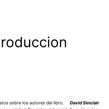
troduccion
atos sobre los autores del libro.
David Sinclair