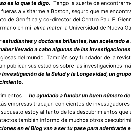
o es lo que te digo.
Tengo la suerte de encontrarme
fueras a visitarme a Boston, seguro que me encontrar
o de Genética y co-director del Centro Paul F. Glen
 hermano en mi
alma mater
la Universidad de Nueva Ga
 estudiantes y doctores brillantes, han acelerado e
aber llevado a cabo algunas de las investigaciones
stigiosas del mundo. También soy fundador de la revi
ran publicar sus estudios sobre las investigaciones 
Investigación de la Salud y la Longevidad, un grupo
cimiento.
brimientos
he ayudado a fundar un buen número de 
ás empresas trabajan con cientos de investigadores e
r supuesto estoy al tanto de los descubrimientos que 
ontactos también informo de muchos otros descubrim
iones en el Blog van a ser tu pase para adentrarte e