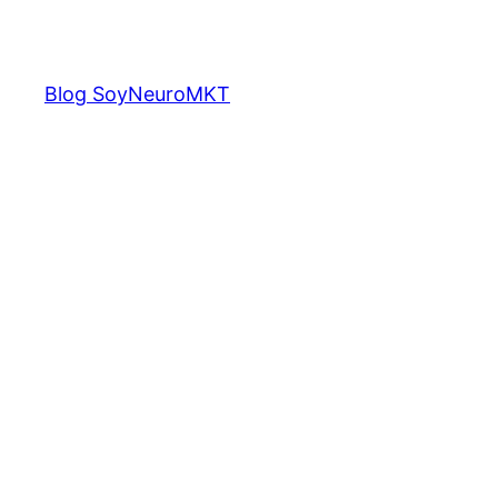
Saltar
al
contenido
Blog SoyNeuroMKT