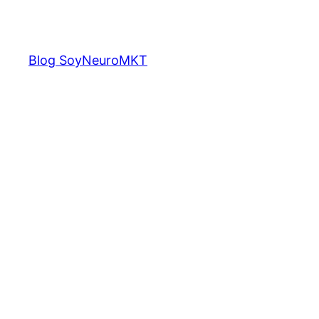
Saltar
al
contenido
Blog SoyNeuroMKT