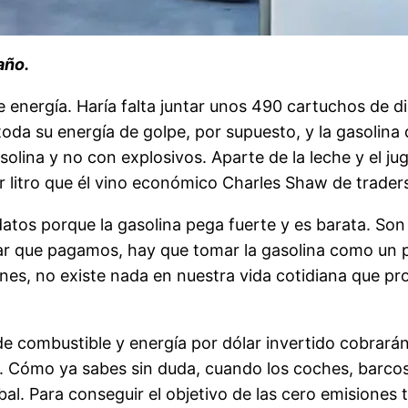
año.
 energía. Haría falta juntar unos 490 cartuchos de d
a toda su energía de golpe, por supuesto, y la gasolin
solina y no con explosivos. Aparte de la leche y el j
or litro que él vino económico Charles Shaw de trader
s datos porque la gasolina pega fuerte y es barata. So
ar que pagamos, hay que tomar la gasolina como un p
ones, no existe nada en nuestra vida cotidiana que pro
 de combustible y energía por dólar invertido cobra
e. Cómo ya sabes sin duda, cuando los coches, barco
al. Para conseguir el objetivo de las cero emisiones 