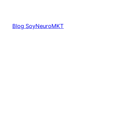
Saltar
al
contenido
Blog SoyNeuroMKT