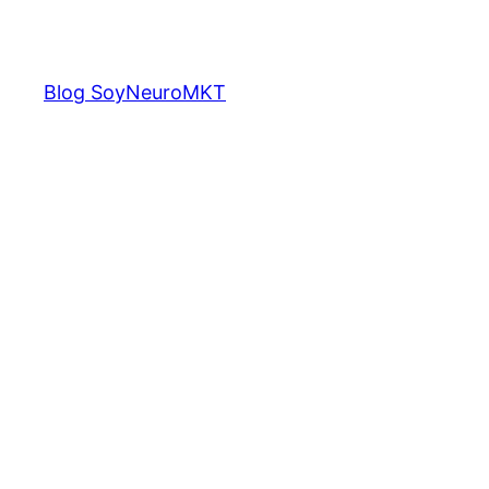
Saltar
al
contenido
Blog SoyNeuroMKT