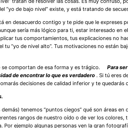
ivel” tratan de resolver las cosas. Es muy confuso, p
el “yo de bajo nivel” existe, y está tratando de secu
á en desacuerdo contigo y te pide que le expreses po
nque sería más lógico para ti, estar interesado en e
 explicar tus comportamientos, tus explicaciones no h
l tu “yo de nivel alto”. Tus motivaciones no están bajo
e se comportan de esa forma y es trágico.
Para ser
sidad de encontrar lo que es verdadero
. Si tú eres 
marás decisiones de calidad inferior y te quedarás co
s.
los demás) tenemos “puntos ciegos” qué son áreas en 
rentes rangos de nuestro oído o de ver los colores, 
 Por ejemplo algunas personas ven la gran fotografí