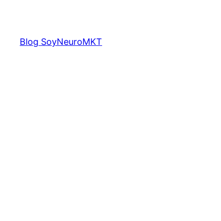
Saltar
al
contenido
Blog SoyNeuroMKT