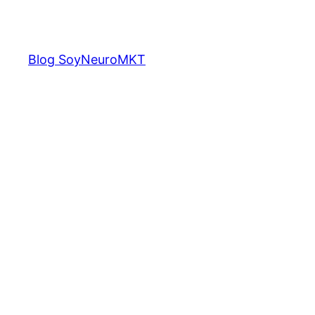
Saltar
al
contenido
Blog SoyNeuroMKT