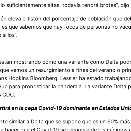
 suficientemente altas, todavía tendrá brotes”, dijo
n eleva el listón del porcentaje de población que de
te es que sabemos que hay focos de personas no vacu
sillos”.
stán mostrando cómo una variante como Delta podría 
 que vemos un resurgimiento a fines del verano o prin
ohns Hopkins Bloomberg. Lessler ha estado trabajand
Hub para pronosticar la pandemia. La variante Delta
s CDC.
tirá en la cepa Covid-19 dominante en Estados Unido
te similar a Delta que se supone que es un 60% más t
e hacer que el Covid-19 se recupere de los mínimos