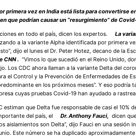
r primera vez en India está lista para convertirse 
 que podrían causar un “resurgimiento” de Covid-19
ciones en todo el país, dicen los expertos.
La varia
ando a la variante Alpha identificada por primera vez 
to”, dijo el lunes el Dr. Peter Hotez, decano de la Es
e CNN .
“Vimos lo que sucedió en el Reino Unido, do
o. Los CDC ahora llaman a la variante Delta del coro
ara el Control y la Prevención de Enfermedades de E
te predominante en los próximos meses”. Y eso podrí
presa cuyas pruebas Covid-19 han ayudado a rastrear
C estiman que Delta fue responsable de casi el 10% d
portante del país, el
Dr. Anthony Fauci,
dicen que
os aislamientos son Delta”, dijo Fauci en una sesión 
e junio. Este número se ha duplicado aproximadamente