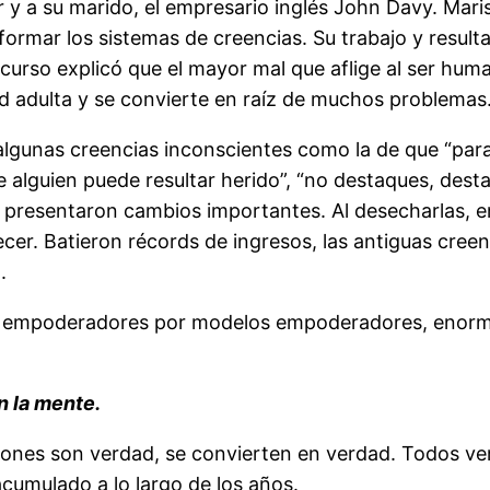
 y a su marido, el empresario inglés John Davy. Mari
mar los sistemas de creencias. Su trabajo y resultad
urso explicó que el mayor mal que aflige al ser humano
ad adulta y se convierte en raíz de muchos problemas
n algunas creencias inconscientes como la de que “par
alguien puede resultar herido”, “no destaques, dest
se presentaron cambios importantes. Al desecharlas, 
r. Batieron récords de ingresos, las antiguas creenc
.
s empoderadores por modelos empoderadores, enormes
n la mente.
ones son verdad, se convierten en verdad. Todos vem
acumulado a lo largo de los años.