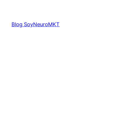
Saltar
al
contenido
Blog SoyNeuroMKT