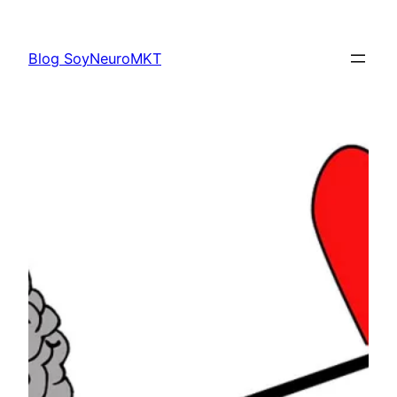
Saltar
al
Blog SoyNeuroMKT
contenido