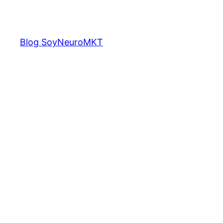
Saltar
al
contenido
Blog SoyNeuroMKT