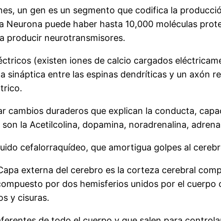
, un gen es un segmento que codifica la producción
una Neurona puede haber hasta 10,000 moléculas prote
ra producir neurotransmisores.
ctricos (existen iones de calcio cargados eléctricame
 sináptica entre las espinas dendríticas y un axón r
trico.
 cambios duraderos que explican la conducta, capac
s son la Acetilcolina, dopamina, noradrenalina, adren
uido cefalorraquídeo, que amortigua golpes al cerebro
apa externa del cerebro es la corteza cerebral comp
compuesto por dos hemisferios unidos por el cuerpo c
os y cisuras.
rentes de todo el cuerpo y que salen para controlar