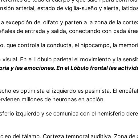
nsión arterial, estado de vigilia-sueño y alerta, lati
s a excepción del olfato y parten a la zona de la co
eñales de entrada y salida, conectando con cada área
, que controla la conducta, el hipocampo, la memoria
visual. En el Lóbulo parietal el movimiento y la sensib
ia y las emociones. En el Lóbulo frontal las activi
ho es optimista el izquierdo es pesimista. El encéfal
rvienen millones de neuronas en acción.
sferio izquierdo y se comunica con el hemisferio de
leo del tálamo. Corteza temporal auditiva. Zona de 