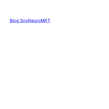
Saltar
al
contenido
Blog SoyNeuroMKT